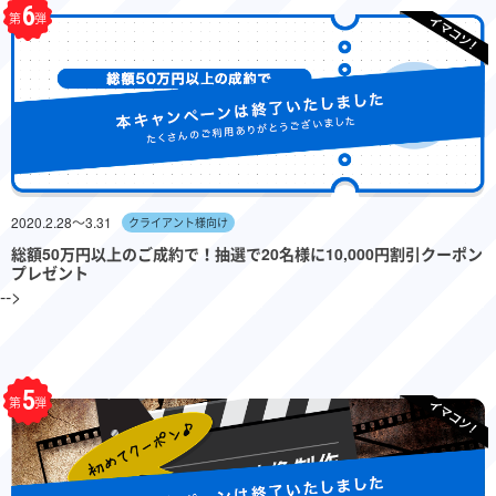
6
第
弾
2020.2.28〜3.31
クライアント様向け
総額50万円以上のご成約で！抽選で20名様に10,000円割引クーポン
プレゼント
-->
5
第
弾