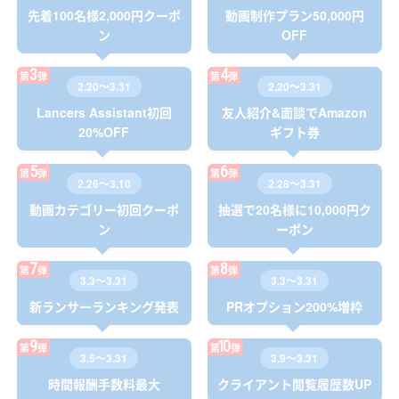
先着100名様
2,000円クーポ
動画制作プラン
50,000円
ン
OFF
3
4
第
弾
第
弾
2.20〜3.31
2.20〜3.31
Lancers Assistant
初回
友人紹介&面談で
Amazon
20%OFF
ギフト券
5
6
第
弾
第
弾
2.26〜3.10
2.28〜3.31
動画カテゴリー
初回クーポ
抽選で20名様に
10,000円ク
ン
ーポン
7
8
第
弾
第
弾
3.3〜3.31
3.3〜3.31
新ランサーランキング
発表
PRオプション
200%増枠
9
10
第
弾
第
弾
3.5〜3.31
3.9〜3.31
時間報酬
手数料最大
クライアント
閲覧履歴数UP