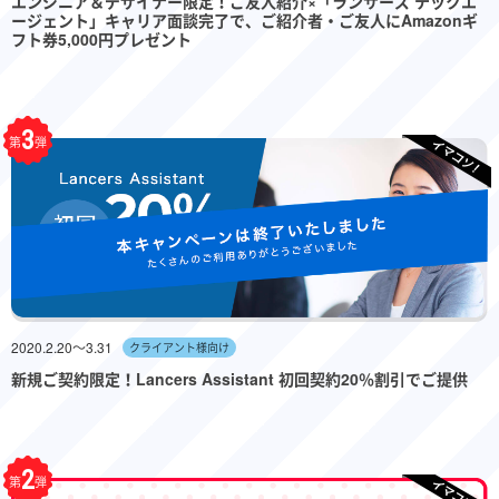
エンジニア＆デザイナー限定！ご友人紹介×「ランサーズ テックエ
ージェント」キャリア面談完了で、ご紹介者・ご友人にAmazonギ
フト券5,000円プレゼント
3
第
弾
2020.2.20〜3.31
クライアント様向け
新規ご契約限定！Lancers Assistant 初回契約20％割引でご提供
2
第
弾