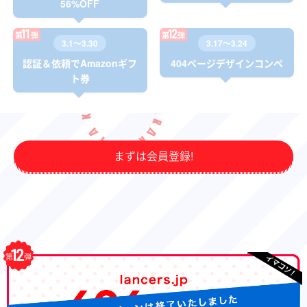
56%OFF
11
12
第
弾
第
弾
3.1〜3.30
3.17〜3.24
認証＆依頼で
Amazonギフ
404ページ
デザインコンペ
ト券
まずは会員登録!
12
第
弾