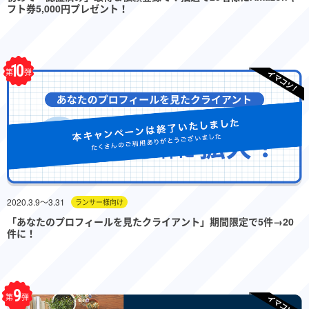
フト券5,000円プレゼント！
10
第
弾
2020.3.9〜3.31
ランサー様向け
「あなたのプロフィールを見たクライアント」期間限定で5件→20
件に！
9
第
弾